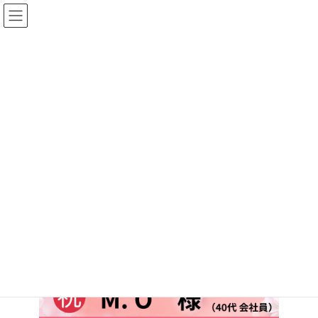
コ
ナ
ン
ビ
テ
ゲ
ン
ー
ツ
シ
へ
ョ
HSK合格者報告
ス
ン
キ
に
ッ
移
プ
動
トップページ
HSK合格者報告
HSK3級 合格おめでとうございます！
HSK3級 合格おめでとうござい
ます！
最
2023年4月30日
2023年12月18日
XinxinCA
終
更
新
日
時